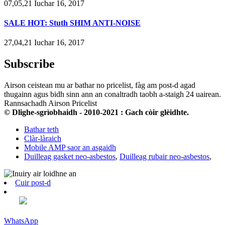
07,05,21 Iuchar 16, 2017
SALE HOT: Stuth SHIM ANTI-NOISE
27,04,21 Iuchar 16, 2017
Subscribe
Airson ceistean mu ar bathar no pricelist, fàg am post-d agad
thugainn agus bidh sinn ann an conaltradh taobh a-staigh 24 uairean.
Rannsachadh Airson Pricelist
© Dlighe-sgrìobhaidh - 2010-2021 : Gach còir glèidhte.
Bathar teth
Clàr-làraich
Mobile AMP saor an asgaidh
Duilleag gasket neo-asbestos
,
Duilleag rubair neo-asbestos
,
Cuir post-d
WhatsApp