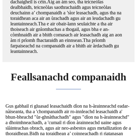
dachaigheil is cèin.Aig an àm seo, tha teicneòlas
dealbhaidh, teicneòlas saothrachaidh agus teicneòlas
deuchainn a’ chompanaidh a ’sìor leasachadh, agus tha na
toraidhean aca air an ùrachadh agus air an leudachadh gu
leantainneach.Tha e air obair-lann seulaichte a tha air
thoiseach air gnìomhachas a thogail, agus bha e an-
còmhnaidh air a bhith comasach air leasachadh aig an aon
àm ri prìomh fhactaraidh an einnsean.Tha prìomh
farpaiseachd na companaidh air a bhith air àrdachadh gu
leantainneach.
Feallsanachd companaidh
Gus gabhail ri gluasad leasachaidh dìon na h-àrainneachd eadar-
nàiseanta, tha a 'chompanaidh air ro-innleachd leasachaidh a'
bhun-bheachd "ùr-ghnàthachadh" agus "dìon na h-àrainneachd"
a dhoimhneachadh, a 'cumail ri dìon àrainneachd uaine agus
slàinteachas obrach, agus air neo-asbestos agus metallization de a
thoraidhean.Bidh na toraidhean a’ coinneachadh ri riatanasan