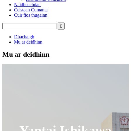
Naidheachdan
Ceistean Cumanta
Cuir fios thugainn
Dhachaigh
Mu ar deidhinn
Mu ar deidhinn
Yantai Ishikawa