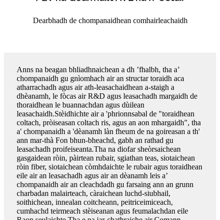
Dearbhadh de chompanaidhean comhairleachaidh
Anns na beagan bhliadhnaichean a dh ’fhalbh, tha a’
chompanaidh gu gnìomhach air an structar toraidh aca
atharrachadh agus air ath-leasachaidhean a-staigh a
dhèanamh, le fòcas air R&D agus leasachadh margaidh de
thoraidhean le buannachdan agus dùilean
leasachaidh.Stèidhichte air a 'phrionnsabal de "toraidhean
coltach, pròiseasan coltach ris, agus an aon mhargaidh", tha
a' chompanaidh a 'dèanamh làn fheum de na goireasan a th'
ann mar-thà Fon bhun-bheachd, gabh an rathad gu
leasachadh proifeiseanta.Tha na diofar sheòrsaichean
gasgaidean ròin, pàirtean rubair, sgiathan teas, siotaichean
ròin fiber, siotaichean còmhdaichte le rubair agus toraidhean
eile air an leasachadh agus air an dèanamh leis a’
chompanaidh air an cleachdadh gu farsaing ann an grunn
charbadan malairteach, càraichean luchd-siubhail,
soithichean, innealan coitcheann, peitriceimiceach,
cumhachd teirmeach stèiseanan agus feumalachdan eile
Raon seulaichte.Tha e na iar-chathraiche air Comann