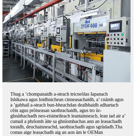
Thug a ’chompanaidh a-steach teicneòlas Iapanach
Ishikawa agus loidhnichean cinneasachaidh, a’ cnàmh agus
a ’gabhail a-steach bun-bheachdan dealbhaidh adhartach
cèin agus pròiseasan saothrachaidh, agus tro ùr-
ghnàthachadh neo-eisimeileach leantainneach, lean iad air a’
cumail a phrìomh àite sa ghnìomhachas ann an leasachadh
toraidh, deuchainneachd, saothrachadh agus sgrùdadh.Tha
comas aige leasachadh aig an aon àm le OEMan