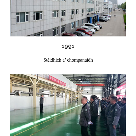
1991
Stèidhich a’ chompanaidh