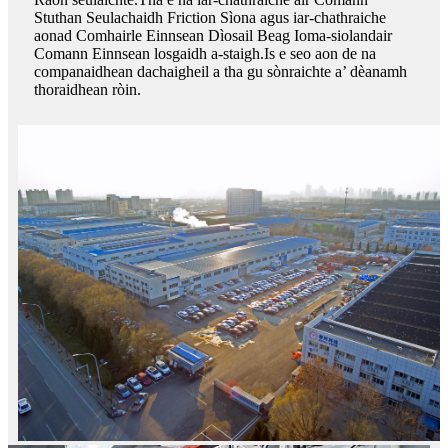
Stuthan Seulachaidh Friction Sìona agus iar-chathraiche
aonad Comhairle Einnsean Dìosail Beag Ioma-siolandair
Comann Einnsean losgaidh a-staigh.Is e seo aon de na
companaidhean dachaigheil a tha gu sònraichte a’ dèanamh
thoraidhean ròin.