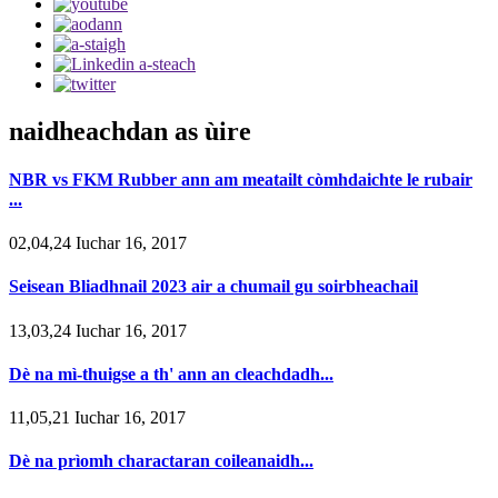
naidheachdan as ùire
NBR vs FKM Rubber ann am meatailt còmhdaichte le rubair
...
02,04,24 Iuchar 16, 2017
Seisean Bliadhnail 2023 air a chumail gu soirbheachail
13,03,24 Iuchar 16, 2017
Dè na mì-thuigse a th' ann an cleachdadh...
11,05,21 Iuchar 16, 2017
Dè na prìomh charactaran coileanaidh...