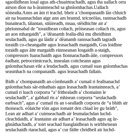
sgaoilidhean ìosal agus ath-chuairteachadh, agus tha uallach orra
airson dìon na h-àrainneachd sa ghnìomhachas.Uallach
sòisealta.Anns an àm ri teachd, bheir a 'chompanaidh làn chluich
air na buannachdan aige ann am brannd, teicneòlas, rannsachadh
bunaiteach, tàlantan, stiùireadh, msaa, stèidhichte air a'
phrionnsabal de "toraidhean coltach, pròiseasan coltach ris, agus
an aon mhargaidh", a 'dèanamh fealla-dhà mu dheidhinn
seulachadh, agus gu làidir a’ dèanamh rannsachadh tagradh
toraidh co-cheangailte agus leasachadh margaidh, Gus loidhne
toraidh agus àite margaidh einnseanan losgaidh a-staigh,
compressors fuarachaidh agus fionnarachadh-àile, compressors
èadhair, petroceimiceach, innealan coitcheann agus
gnìomhachasan eile a leudachadh, agus cumail suas gnìomhachas
seasmhach na companaidh. agus leasachadh fallain.
Bidh a’ chompanaidh an-còmhnaidh a’ cumail ri feallsanachd
gnìomhachais sàr-mhathais agus leasachadh leantainneach, a’
cumail ri luach corporra “a’ frithealadh a’ chomainn le
seulachadh”, a’ gabhail ris a’ mhisean corporra “seulachadh
earbsach”, agus a’ cumail ris an t-sealladh corporra de “a bhith air
thoiseach. eòlaiche ròin agus iomairt den chiad ìre gu bràth",
Lean air adhart a’ cuimseachadh air feumalachdan luchd-
cleachdaidh, a’ leantainn air adhart a’ leasachadh agus ag ùr-
ghnàthachadh, a’ toirt seachad fuasglaidhean is seirbheisean
seulachaidh riarachail, agus a’ cur fàilte chridheil air luchd-