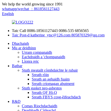
We help the world growing since 1991
whatsapp/wechat ：8618561127443
English
Taic Call
0086-18561127443
0086-535 6856565
Taic Post-d
katherine_ytsc@126.com
805870329@qq.com
Dhachaigh
Mu ar deidhinn
Urram companaidh
Eachdraidh a 'chompanaidh
Lìonra reic
Bathar
Stuth meatailt còmhdaichte le rubair
Sreath ròin
Sreath an aghaidh fuaim
Sreath criomagan abutment
Stuth gasket neo-asbestos
Sreath QF Hi-Q
Sreath FBYS cosg-èifeachdach
R&D
Comas Riochdachaidh
Dearbhadh Càileachd