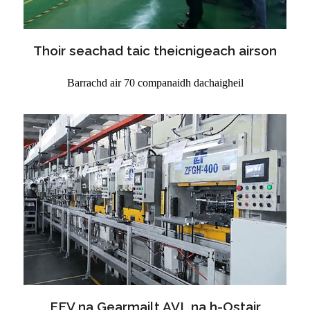
Thoir seachad taic theicnigeach airson
Barrachd air 70 companaidh dachaigheil
FEV na Gearmailt AVL na h-Ostair