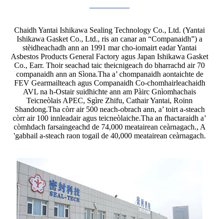
Chaidh Yantai Ishikawa Sealing Technology Co., Ltd. (Yantai
Ishikawa Gasket Co., Ltd., ris an canar an “Companaidh”) a
stèidheachadh ann an 1991 mar cho-iomairt eadar Yantai
Asbestos Products General Factory agus Japan Ishikawa Gasket
Co., Earr. Thoir seachad taic theicnigeach do bharrachd air 70
companaidh ann an Sìona.Tha a’ chompanaidh aontaichte de
FEV Gearmailteach agus Companaidh Co-chomhairleachaidh
AVL na h-Ostair suidhichte ann am Pàirc Gnìomhachais
Teicneòlais APEC, Sgìre Zhifu, Cathair Yantai, Roinn
Shandong.Tha còrr air 500 neach-obrach ann, a’ toirt a-steach
còrr air 100 innleadair agus teicneòlaiche.Tha an fhactaraidh a’
còmhdach farsaingeachd de 74,000 meatairean ceàrnagach., A
'gabhail a-steach raon togail de 40,000 meatairean ceàrnagach.