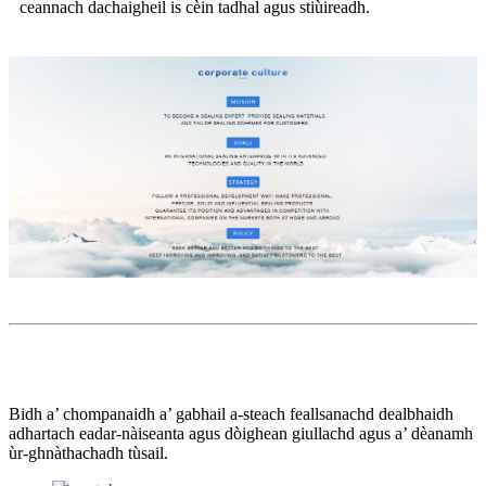
ceannach dachaigheil is cèin tadhal agus stiùireadh.
Bidh a’ chompanaidh a’ gabhail a-steach feallsanachd dealbhaidh
adhartach eadar-nàiseanta agus dòighean giullachd agus a’ dèanamh
ùr-ghnàthachadh tùsail.