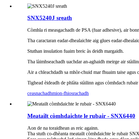
SNX5240J sreath
Còmhla ri measgachadh de PSA (fuar adhesive), air bonn 
Tha caractaran eadar-dhealaichte aig glues eadar-dhealai
Stuthan insulation fuaim breic às deidh margaidh.
Tha làimhseachadh uachdar an-aghaidh meirge air stàilin
Air a chleachdadh sa mhòr-chuid mar fhuaim taise agus c
Tighead èideadh de phlàta stàilinn agus còmhdach rubair 
ceasnachadh
mion-fhiosrachadh
Meatailt còmhdaichte le rubair - SNX6440
Aon de na toraidhean as reic againn.
Tha stuth co-dhèanta meatailt còmhdaichte le rubair SNX5