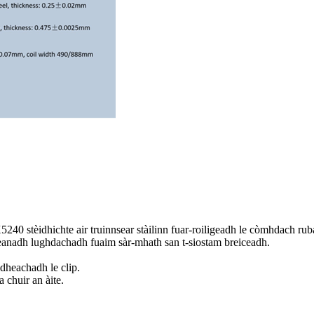
240 stèidhichte air truinnsear stàilinn fuar-roiligeadh le còmhdach ru
leanadh lughdachadh fuaim sàr-mhath san t-siostam breiceadh.
idheachadh le clip.
 chuir an àite.