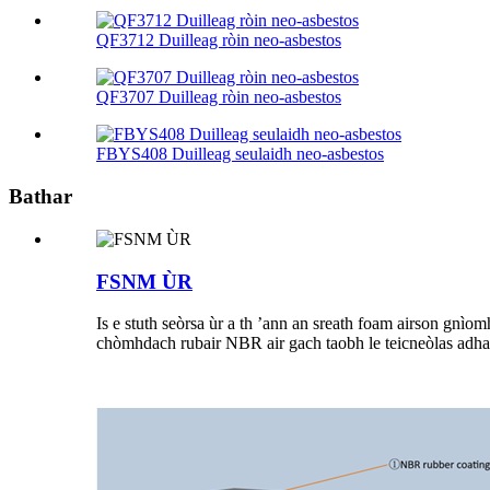
QF3712 Duilleag ròin neo-asbestos
QF3707 Duilleag ròin neo-asbestos
FBYS408 Duilleag seulaidh neo-asbestos
Bathar
FSNM ÙR
Is e stuth seòrsa ùr a th ’ann an sreath foam airson gnìom
chòmhdach rubair NBR air gach taobh le teicneòlas adhar