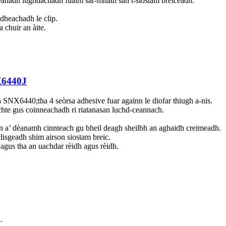
leanadh lughdachadh fuaim sàr-mhath san t-siostam breiceadh.
idheachadh le clip.
 chuir an àite.
NX6440J
SNX6440;tha 4 seòrsa adhesive fuar againn le diofar thiugh a-nis.
chte gus coinneachadh ri riatanasan luchd-ceannach.
n a’ dèanamh cinnteach gu bheil deagh sheilbh an aghaidh creimeadh.
lisgeadh shim airson siostam breic.
agus tha an uachdar rèidh agus rèidh.
.