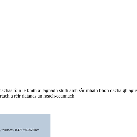
hachas ròin le bhith a’ taghadh stuth amh sàr-mhath bhon dachaigh agus th
tach a rèir riatanas an neach-ceannach.