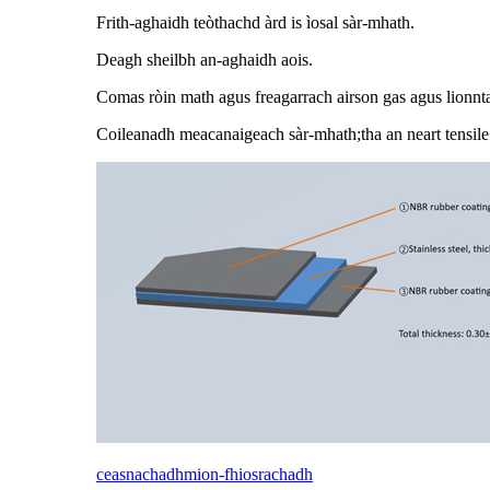
Frith-aghaidh teòthachd àrd is ìosal sàr-mhath.
Deagh sheilbh an-aghaidh aois.
Comas ròin math agus freagarrach airson gas agus lionnt
Coileanadh meacanaigeach sàr-mhath;tha an neart tensile
ceasnachadh
mion-fhiosrachadh