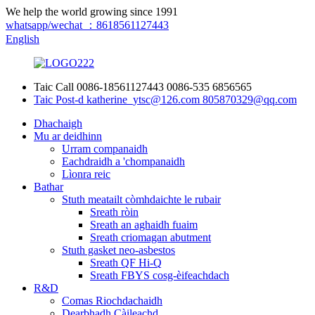
We help the world growing since 1991
whatsapp/wechat ：8618561127443
English
Taic Call
0086-18561127443
0086-535 6856565
Taic Post-d
katherine_ytsc@126.com
805870329@qq.com
Dhachaigh
Mu ar deidhinn
Urram companaidh
Eachdraidh a 'chompanaidh
Lìonra reic
Bathar
Stuth meatailt còmhdaichte le rubair
Sreath ròin
Sreath an aghaidh fuaim
Sreath criomagan abutment
Stuth gasket neo-asbestos
Sreath QF Hi-Q
Sreath FBYS cosg-èifeachdach
R&D
Comas Riochdachaidh
Dearbhadh Càileachd