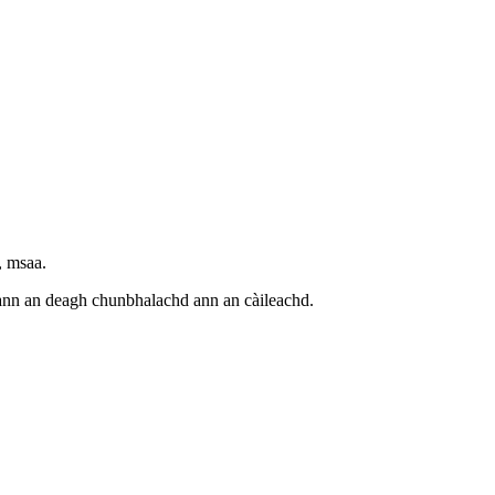
, msaa.
ann an deagh chunbhalachd ann an càileachd.