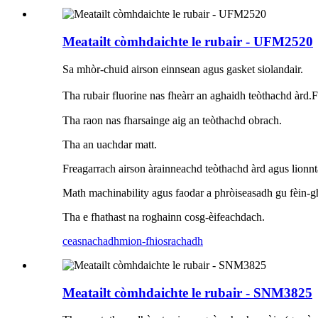
Meatailt còmhdaichte le rubair - UFM2520
Sa mhòr-chuid airson einnsean agus gasket siolandair.
Tha rubair fluorine nas fheàrr an aghaidh teòthachd àrd
Tha raon nas fharsainge aig an teòthachd obrach.
Tha an uachdar matt.
Freagarrach airson àrainneachd teòthachd àrd agus lionntan
Math machinability agus faodar a phròiseasadh gu fèin-
Tha e fhathast na roghainn cosg-èifeachdach.
ceasnachadh
mion-fhiosrachadh
Meatailt còmhdaichte le rubair - SNM3825