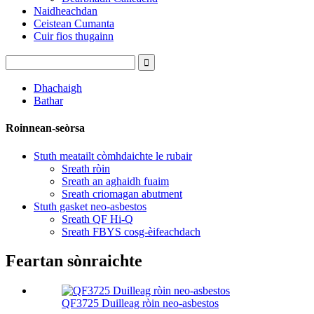
Naidheachdan
Ceistean Cumanta
Cuir fios thugainn
Dhachaigh
Bathar
Roinnean-seòrsa
Stuth meatailt còmhdaichte le rubair
Sreath ròin
Sreath an aghaidh fuaim
Sreath criomagan abutment
Stuth gasket neo-asbestos
Sreath QF Hi-Q
Sreath FBYS cosg-èifeachdach
Feartan sònraichte
QF3725 Duilleag ròin neo-asbestos