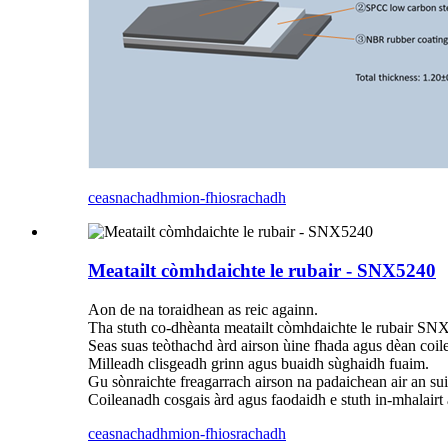
ceasnachadh
mion-fhiosrachadh
Meatailt còmhdaichte le rubair - SNX5240
Aon de na toraidhean as reic againn.
Tha stuth co-dhèanta meatailt còmhdaichte le rubair SNX5
Seas suas teòthachd àrd airson ùine fhada agus dèan coi
Milleadh clisgeadh grinn agus buaidh sùghaidh fuaim.
Gu sònraichte freagarrach airson na padaichean air an su
Coileanadh cosgais àrd agus faodaidh e stuth in-mhalairt a
ceasnachadh
mion-fhiosrachadh