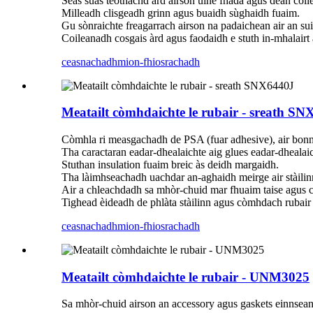
Seas suas teòthachd àrd airson ùine fhada agus dèan coi
Milleadh clisgeadh grinn agus buaidh sùghaidh fuaim.
Gu sònraichte freagarrach airson na padaichean air an su
Coileanadh cosgais àrd agus faodaidh e stuth in-mhalairt a
ceasnachadh
mion-fhiosrachadh
Meatailt còmhdaichte le rubair - sreath S
Còmhla ri measgachadh de PSA (fuar adhesive), air bonn 
Tha caractaran eadar-dhealaichte aig glues eadar-dhealai
Stuthan insulation fuaim breic às deidh margaidh.
Tha làimhseachadh uachdar an-aghaidh meirge air stàilin
Air a chleachdadh sa mhòr-chuid mar fhuaim taise agus c
Tighead èideadh de phlàta stàilinn agus còmhdach rubair 
ceasnachadh
mion-fhiosrachadh
Meatailt còmhdaichte le rubair - UNM3025
Sa mhòr-chuid airson an accessory agus gaskets einnsean