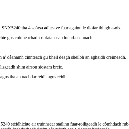
SNX5240;tha 4 seòrsa adhesive fuar againn le diofar thiugh a-nis.
chte gus coinneachadh ri riatanasan luchd-ceannach.
n a’ dèanamh cinnteach gu bheil deagh sheilbh an aghaidh creimeadh.
lisgeadh shim airson siostam breic.
agus tha an uachdar rèidh agus rèidh.
240 stèidhichte air truinnsear stàilinn fuar-roiligeadh le còmhdach ru