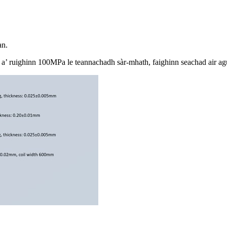
an.
 a’ ruighinn 100MPa le teannachadh sàr-mhath, faighinn seachad air ag