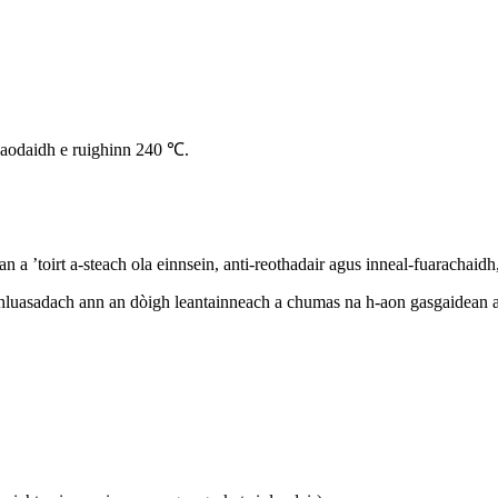
.Faodaidh e ruighinn 240 ℃.
 a ’toirt a-steach ola einnsein, anti-reothadair agus inneal-fuarachaidh
ghluasadach ann an dòigh leantainneach a chumas na h-aon gasgaidean 